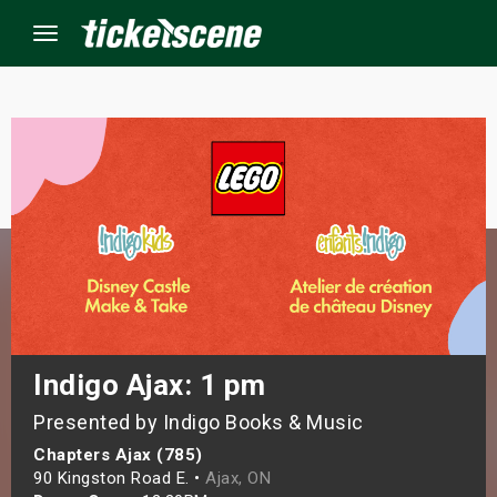
Menu
×
ine Events
ay
orrow
s Weekend
Indigo Ajax: 1 pm
Presented by Indigo Books & Music
t Weekend
Chapters Ajax (785)
ivals
90 Kingston Road E. •
Ajax, ON