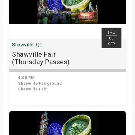
THU
03
SEP
Shawville, QC
Shawville Fair
(Thursday Passes)
4:00 PM
Shawville Fairground
Shawville Fair
Get Tickets