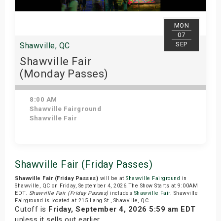
MON
07
SEP
Shawville, QC
Shawville Fair
(Monday Passes)
8:00 AM
Shawville Fairground
Shawville Fair
Get Tickets
Shawville Fair (Friday Passes)
Shawville Fair (Friday Passes)
will be at
Shawville Fairground
in
Shawville, QC on Friday, September 4, 2026.The Show Starts at 9:00AM
EDT.
Shawville Fair (Friday Passes)
includes
Shawville Fair
. Shawville
Fairground is located at 215 Lang St., Shawville, QC.
Cutoff is
Friday, September 4, 2026 5:59 am EDT
unless it sells out earlier.