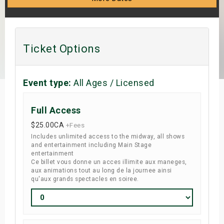
s
bute Shows
Ticket Options
Event type:
All Ages / Licensed
Full Access
$25.00
CA
+Fees
Includes unlimited access to the midway, all shows
and entertainment including Main Stage
entertainment
Ce billet vous donne un acces illimite aux maneges,
aux animations tout au long de la journee ainsi
qu'aux grands spectacles en soiree.