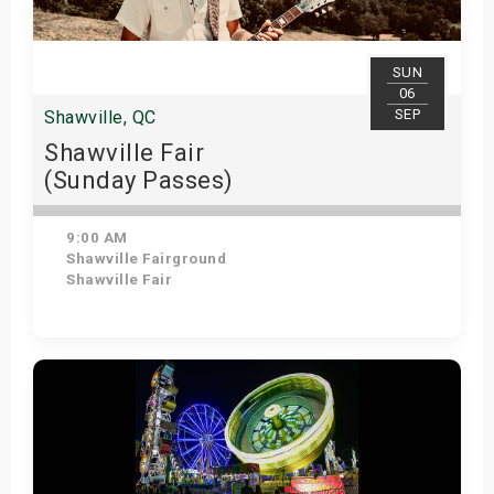
SUN
06
SEP
Shawville, QC
Shawville Fair
(Sunday Passes)
9:00 AM
Shawville Fairground
Shawville Fair
Get Tickets