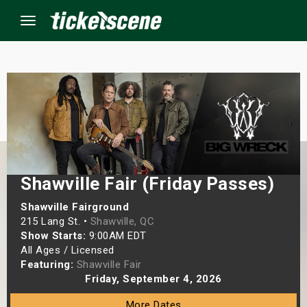
Menu
×
ine Events
ay
Shawville Fair (Friday Passes)
orrow
Shawville Fairground
215 Lang St. •
Shawville, QC
s Weekend
Show Starts:
9:00AM EDT
All Ages / Licensed
t Weekend
Featuring:
Shawville Fair
Friday, September 4, 2026
ivals
More Dates