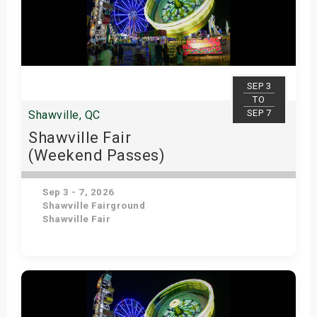
SEP 3
TO
SEP 7
Shawville, QC
Shawville Fair
(Weekend Passes)
Sep 3 - 7, 2026
Shawville Fairground
Shawville Fair
Get Tickets