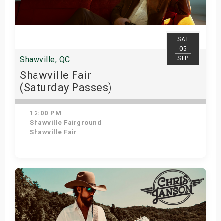
SAT
05
SEP
Shawville, QC
Shawville Fair
(Saturday Passes)
12:00 PM
Shawville Fairground
Shawville Fair
Get Tickets