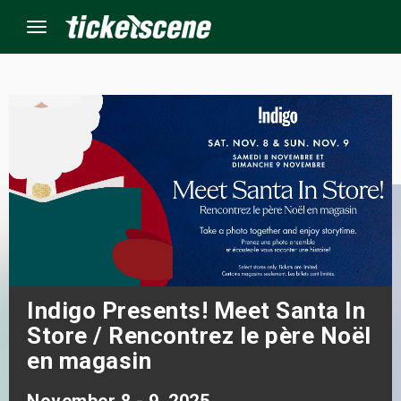
Menu
×
ine Events
ay
orrow
s Weekend
Indigo Presents! Meet Santa In
Store / Rencontrez le père Noël
t Weekend
en magasin
ivals
November 8 - 9, 2025