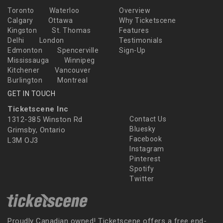
Toronto
Waterloo
Overview
Calgary
Ottawa
Why Ticketscene
Kingston
St. Thomas
Features
Delhi
London
Testimonials
Edmonton
Spencerville
Sign-Up
Mississauga
Winnipeg
Kitchener
Vancouver
Burlington
Montreal
GET IN TOUCH
Ticketscene Inc
1312-385 Winston Rd
Contact Us
Bluesky
Grimsby, Ontario
Facebook
L3M OJ3
Instagram
Pinterest
Spotify
Twitter
Proudly Canadian owned! Ticketscene offers a free end-