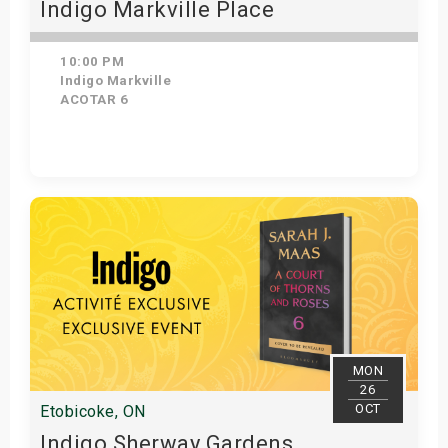
Indigo Markville Place
10:00 PM
Indigo Markville
ACOTAR 6
Get Tickets
MON
26
OCT
Etobicoke, ON
Indigo Sherway Gardens