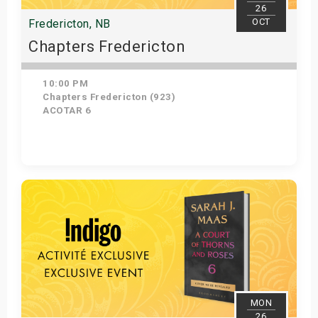
26
OCT
Fredericton, NB
Chapters Fredericton
10:00 PM
Chapters Fredericton (923)
ACOTAR 6
Get Tickets
MON
26