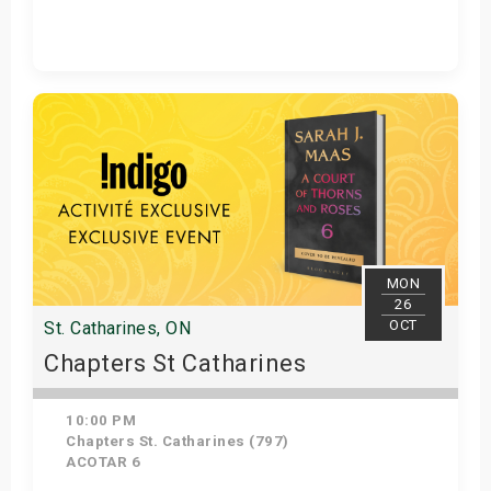
Get Tickets
MON
26
OCT
St. Catharines, ON
Chapters St Catharines
10:00 PM
Chapters St. Catharines (797)
ACOTAR 6