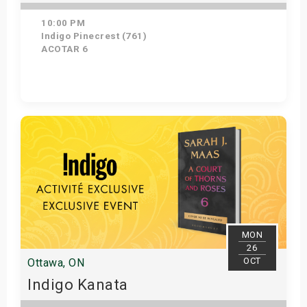
10:00 PM
Indigo Pinecrest (761)
ACOTAR 6
Get Tickets
MON
26
OCT
Ottawa, ON
Indigo Kanata