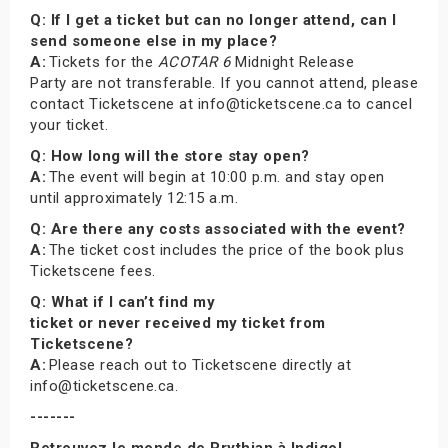
Q: If I get a ticket but can no longer attend, can I
send someone else in my place?
A:
Tickets for the
ACOTAR 6
Midnight Release
Party are not transferable. If you cannot attend, please
contact Ticketscene at info@ticketscene.ca to cancel
your ticket.
Q: How long will the store stay open?
A:
The event will begin at 10:00 p.m. and stay open
until approximately 12:15 a.m.
Q: Are there any costs associated with the event?
A:
The ticket cost includes the price of the book plus
Ticketscene fees.
Q: What if I can’t find my
ticket or never received my ticket from
Ticketscene?
A:
Please reach out to Ticketscene directly at
info@ticketscene.ca.
-------
Retrouvez le monde de Prythian à Indigo!