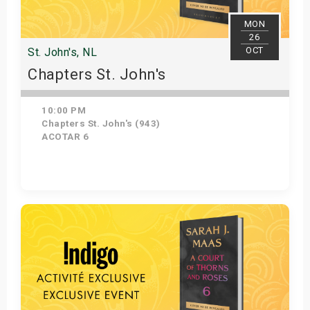
MON
26
OCT
St. John's, NL
Chapters St. John's
10:00 PM
Chapters St. John's (943)
ACOTAR 6
Get Tickets