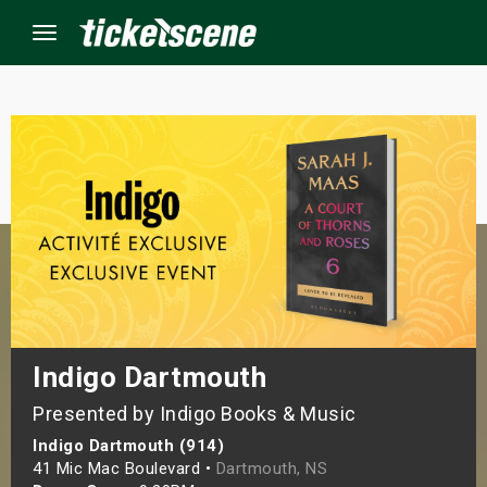
Menu
×
ine Events
ay
orrow
s Weekend
Indigo Dartmouth
Presented by Indigo Books & Music
t Weekend
Indigo Dartmouth (914)
ivals
41 Mic Mac Boulevard •
Dartmouth, NS